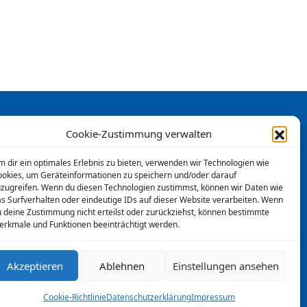
Cookie-Zustimmung verwalten
 dir ein optimales Erlebnis zu bieten, verwenden wir Technologien wie
okies, um Geräteinformationen zu speichern und/oder darauf
zugreifen. Wenn du diesen Technologien zustimmst, können wir Daten wie
s Surfverhalten oder eindeutige IDs auf dieser Website verarbeiten. Wenn
SC Käfertal
 deine Zustimmung nicht erteilst oder zurückziehst, können bestimmte
rkmale und Funktionen beeinträchtigt werden.
2026 © SC 1910 Käfertal e.V.
Akzeptieren
Ablehnen
Einstellungen ansehen
e Riedstraße 90, 68309 Mannheim
Cookie-Richtlinie
Datenschutzerklärung
Impressum