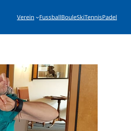
Verein
Fussball
Boule
Ski
Tennis
Padel