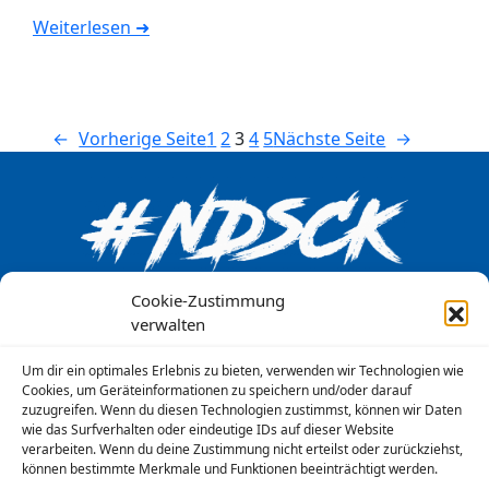
Weiterlesen ➜
←
Vorherige Seite
1
2
3
4
5
Nächste Seite
→
Cookie-Zustimmung
Kontakt
verwalten
Aktuelle Beiträge
Um dir ein optimales Erlebnis zu bieten, verwenden wir Technologien wie
Kalender
Cookies, um Geräteinformationen zu speichern und/oder darauf
zuzugreifen. Wenn du diesen Technologien zustimmst, können wir Daten
Downloads
wie das Surfverhalten oder eindeutige IDs auf dieser Website
Datenschutzerklärung
verarbeiten. Wenn du deine Zustimmung nicht erteilst oder zurückziehst,
können bestimmte Merkmale und Funktionen beeinträchtigt werden.
Impressum