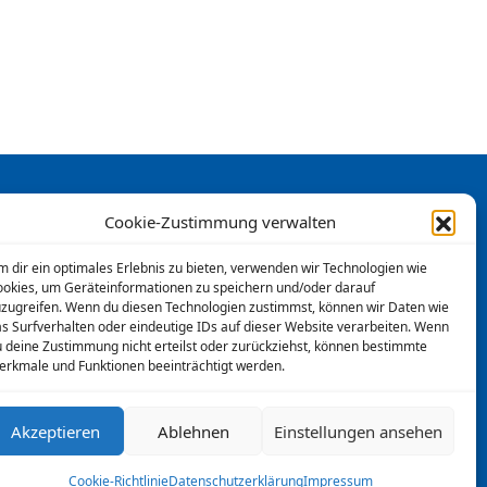
Cookie-Zustimmung verwalten
 dir ein optimales Erlebnis zu bieten, verwenden wir Technologien wie
okies, um Geräteinformationen zu speichern und/oder darauf
zugreifen. Wenn du diesen Technologien zustimmst, können wir Daten wie
s Surfverhalten oder eindeutige IDs auf dieser Website verarbeiten. Wenn
SC Käfertal
 deine Zustimmung nicht erteilst oder zurückziehst, können bestimmte
rkmale und Funktionen beeinträchtigt werden.
2026 © SC 1910 Käfertal e.V.
Akzeptieren
Ablehnen
Einstellungen ansehen
e Riedstraße 90, 68309 Mannheim
Cookie-Richtlinie
Datenschutzerklärung
Impressum