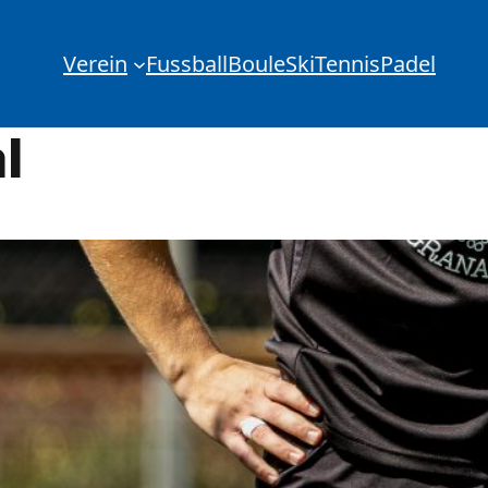
Verein
Fussball
Boule
Ski
Tennis
Padel
l