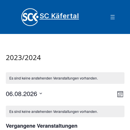
SC Käfertal
2023/2024
Es sind keine anstehenden Veranstaltungen vorhanden.
Ve
06.08.2026
Ans
Mona
An
Navi
Datum
Kalender
Nav
wählen.
Es sind keine anstehenden Veranstaltungen vorhanden.
von
Veranstaltungen
Vergangene Veranstaltungen