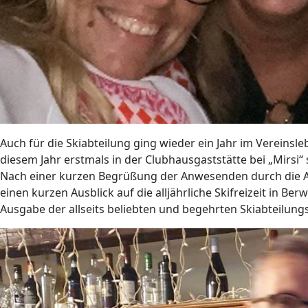
Auch für die Skiabteilung ging wieder ein Jahr im Verein
diesem Jahr erstmals in der Clubhausgaststätte bei „Mirsi“
Nach einer kurzen Begrüßung der Anwesenden durch die Abt
einen kurzen Ausblick auf die alljährliche Skifreizeit in Be
Ausgabe der allseits beliebten und begehrten Skiabteilun