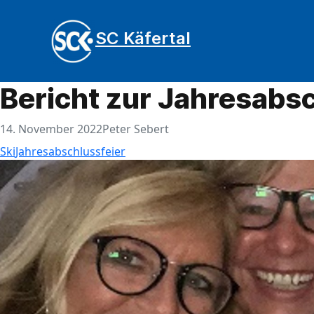
Zum
Inhalt
SC Käfertal
springen
Bericht zur Jahresabsc
14. November 2022
Peter Sebert
Ski
Jahresabschlussfeier